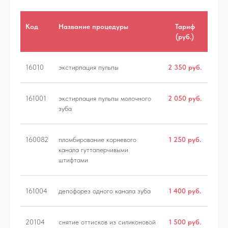
Код
Название процедуры
Тариф
(руб.)
16010
экстирпация пульпы
2 350 руб.
161001
экстирпация пульпы молочного
2 050 руб.
зуба
160082
пломбирование корневого
1 250 руб.
канала гуттаперчивыми
штифтами
ЕЧЕНИЕ ЗУБОВ
ХИРУРГИЯ
161004
депофорез одного канала зуба
1 400 руб.
ПРОФИЛАКТИКА
ИМПЛАНТАЦИЯ
20104
снятие оттисков из силиконовой
1 500 руб.