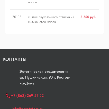
массы
ДИАГНОСТИКА
ОРТОДОНТИЯ
20105
снятие двухслойного оттиска из
2 250 руб.
ПРОТЕЗИРОВАНИЕ
ПАРОДОНТОЛОГ
силиконовой массы
КОНТАКТЫ
Эстетическая стоматология
yл. Пушкинская, 93 г. Ростов-
на-Дону
+7 (863) 269-57-22
info@estetstom.su