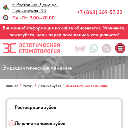
Вр
г. Ростов-на-Дону, ул.
Пушкинская, 93
+7 (863) 269-57-22
Пн.-Пт: 9.00—20.00
Внимание! Информация на сайте обновляется. Уточняйте,
пожалуйста, цены перед посещением специалиста!
Эндодонтическое лечение
Главная
/
Услуги
/
Лечение зубов
/
Эндодонтическое лечение
Реставрация зубов
Лечение каналов зубов