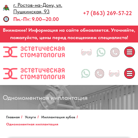
г. Ростов-на-Дону, ул.
Запись по звонку
Пушкинская, 93
+7 (863) 269-57-22
Ц
Пн.-Пт: 9.00—20.00
Внимание! Информация на сайте обновляется. Уточняйте,
Вр
пожалуйста, цены перед посещением специалиста!
Одномоментная имплантация
Главная
/
Услуги
/
Имплантация зубов
/
Одномоментная имплантация