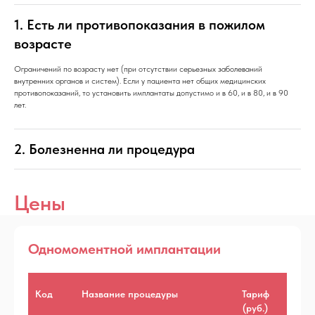
1. Есть ли противопоказания в пожилом
возрасте
Ограничений по возрасту нет (при отсутствии серьезных заболеваний
внутренних органов и систем). Если у пациента нет общих медицинских
противопоказаний, то установить имплантаты допустимо и в 60, и в 80, и в 90
лет.
2. Болезненна ли процедура
Цены
Одномоментной имплантации
Код
Название процедуры
Тариф
(руб.)