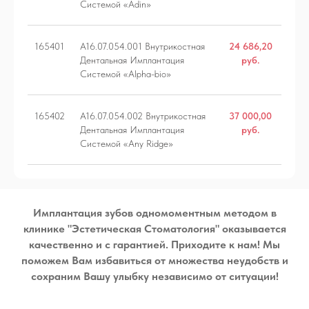
Системой «Adin»
165401
A16.07.054.001 Внутрикостная
24 686,20
Дентальная Имплантация
руб.
Системой «Alpha-bio»
165402
A16.07.054.002 Внутрикостная
37 000,00
Дентальная Имплантация
руб.
ЕЧЕНИЕ ЗУБОВ
ХИРУРГИЯ
Системой «Any Ridge»
ПРОФИЛАКТИКА
ИМПЛАНТАЦИЯ
ДИАГНОСТИКА
ОРТОДОНТИЯ
Имплантация зубов одномоментным методом в
клинике "Эстетическая Стоматология" оказывается
качественно и с гарантией. Приходите к нам! Мы
ПРОТЕЗИРОВАНИЕ
ПАРОДОНТОЛОГ
поможем Вам избавиться от множества неудобств и
сохраним Вашу улыбку независимо от ситуации!