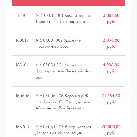
061301
А06.07.013.001 Компьютерная
3 085,50
Томография «Стандартная»
руб.
160012
А16.07.001.002 Удаление
2 098,80
Постоянного Зуба
руб.
165404
A16.07.054.004 Установка
4 936,80
Формирователя Десны «Alpha-
руб.
Bio»
160606
A16.07.006.006 Коронка М/К
27 154,60
На Имплант Со Стандартным
руб.
Абатментом Все Включено
165403
A16.07.054.003 Внутрикостная
20 000,00
Дентальная Имплантация
руб.