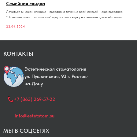
ПРОТЕЗИРОВАНИЕ
Семейная скидка
ПАРОДОНТОЛОГ
Лечиться в нашей клинике - выгодно, а лечение всей семьёй - ещё выгоднее!
"Эстетическая стоматология" предлагает скидку на лечение для всей семьи.
22.04.2024
КОНТАКТЫ
Эстетическая стоматология
yл. Пушкинская, 93 г. Ростов-
на-Дону
+7 (863) 269-57-22
info@estetstom.su
МЫ В СОЦСЕТЯХ