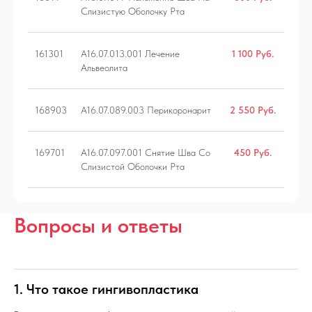
Слизистую Оболочку Рта
161301
A16.07.013.001 Лечение
1 100 Руб.
Альвеолита
168903
A16.07.089.003 Перикоронарит
2 550 Руб.
169701
A16.07.097.001 Снятие Шва Со
450 Руб.
Слизистой Оболочки Рта
Вопросы и ответы
ЕЧЕНИЕ ЗУБОВ
ХИРУРГИЯ
ПРОФИЛАКТИКА
1. Что такое гингивопластика
ИМПЛАНТАЦИЯ