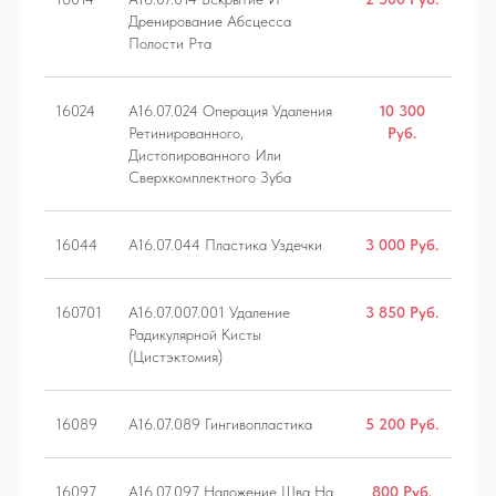
Дренирование Абсцесса
Полости Рта
16024
A16.07.024 Операция Удаления
10 300
Ретинированного,
Руб.
Дистопированного Или
Сверхкомплектного Зуба
16044
A16.07.044 Пластика Уздечки
3 000 Руб.
160701
A16.07.007.001 Удаление
3 850 Руб.
Радикулярной Кисты
(Цистэктомия)
16089
A16.07.089 Гингивопластика
5 200 Руб.
16097
A16.07.097 Наложение Шва На
800 Руб.