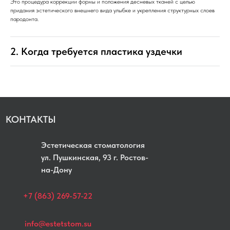
Это процедура коррекции формы и положения десневых тканей с целью
ДИАГНОСТИКА
ОРТОДОНТИЯ
придания эстетического внешнего вида улыбке и укрепления структурных слоев
пародонта.
ПРОТЕЗИРОВАНИЕ
ПАРОДОНТОЛОГ
2. Когда требуется пластика уздечки
КОНТАКТЫ
Эстетическая стоматология
yл. Пушкинская, 93 г. Ростов-
на-Дону
+7 (863) 269-57-22
info@estetstom.su