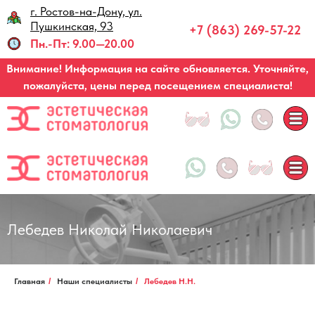
г. Ростов-на-Дону, ул.
Запись по звонку
Пушкинская, 93
+7 (863) 269-57-22
Пн.-Пт: 9.00—20.00
Внимание! Информация на сайте обновляется. Уточняйте,
пожалуйста, цены перед посещением специалиста!
Лебедев Николай Николаевич
Главная
/
Наши специалисты
/
Лебедев Н.Н.