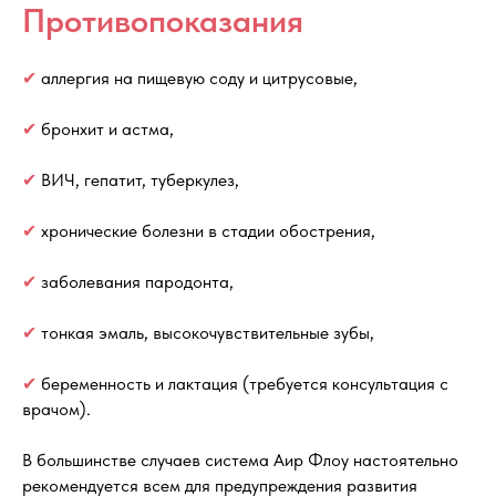
Противопоказания
✔
аллергия на пищевую соду и цитрусовые,
✔
бронхит и астма,
✔
ВИЧ, гепатит, туберкулез,
✔
хронические болезни в стадии обострения,
✔
заболевания пародонта,
ЕЧЕНИЕ ЗУБОВ
ХИРУРГИЯ
✔
тонкая эмаль, высокочувствительные зубы,
ПРОФИЛАКТИКА
ИМПЛАНТАЦИЯ
✔
беременность и лактация (требуется консультация с
врачом).
ДИАГНОСТИКА
ОРТОДОНТИЯ
В большинстве случаев система Аир Флоу настоятельно
рекомендуется всем для предупреждения развития
ПРОТЕЗИРОВАНИЕ
ПАРОДОНТОЛОГ